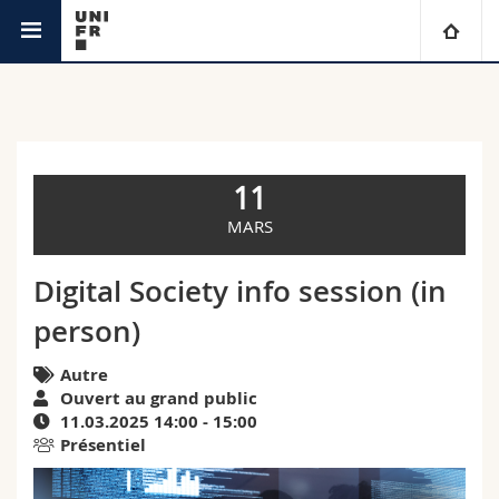
Agenda
Université
Facultés
Etudes
11
Vous êtes
Campus
Théologie
MARS
Recherche
Ressources
Droit
Futurs étudiants
Digital Society info session (in
person)
Université
Sciences économiques et sociales et management
Etudiants
Annuaire du personnel
Autre
Formation continue
Lettres et sciences humaines
Médias
Plan d'accès
Ouvert au grand public
11.03.2025 14:00 - 15:00
Présentiel
Sciences de l'éducation et de la formation
Chercheurs
Bibliothèques