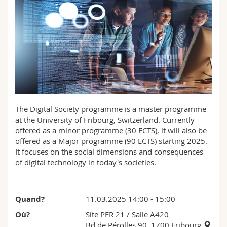
Sciences et médecine
Collaborateurs
Webmail
Interfacultaire
Doctorants
Programme des cours
MyUnifr
The Digital Society programme is a master programme
at the University of Fribourg, Switzerland. Currently
offered as a minor programme (30 ECTS), it will also be
offered as a Major programme (90 ECTS) starting 2025.
It focuses on the social dimensions and consequences
of digital technology in today's societies.
Quand?
11.03.2025 14:00 - 15:00
Où?
Site PER 21
/ Salle A420
Bd de Pérolles 90, 1700 Fribourg