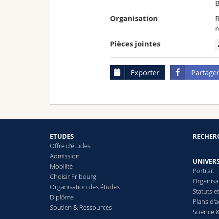
B
Organisation
R
r
Pièces jointes
Exporter
Partage
ETUDES
RECHER
Offre d'études
Admission
UNIVERS
Mobilité
Portrait
Choisir Fribourg
Organisa
Organisation des études
Statuts e
Diplôme
Plans d'a
Soutien & Ressources
Science &