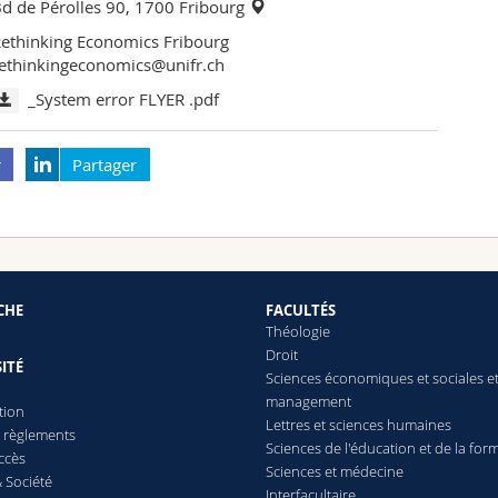
d de Pérolles 90, 1700 Fribourg
ethinking Economics Fribourg
ethinkingeconomics@unifr.ch
_System error FLYER .pdf
r
Partager
CHE
FACULTÉS
Théologie
Droit
ITÉ
Sciences économiques et sociales e
management
tion
Lettres
et sciences humaines
t règlements
Sciences de l'éducation et de la for
ccès
Sciences et médecine
 Société
Interfacultaire