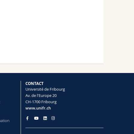
CONTACT
Université de Fribourg
Av. de l'Europe 20
t
CH-1700 Fribourg
www.unifr.ch
mation