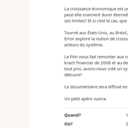
of
La croissance économique est un
peut-elle vraiment durer éterne
Fribourg
ses limites? Et si c'est le cas, que
Tourné aux États-Unis, au Brési
Error explore la notion de crois
acteurs du système.
Le film nous fait remonter aux or
krach financier de 2008 et au-de
tout prix, avons-nous créé un s
détruire?
Le documentaire sera diffusé en a
Un petit apéro suivra.
Quand?
1
Où?
S