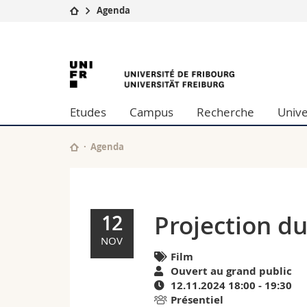
Agenda
Université
Facultés
Projection
Etudes
Théologie
Campus
Droit
du
Recherche
Sciences é
Etudes
Campus
Recherche
Unive
Université
Lettres et
film
Formation continue
Sciences de
Sciences e
Agenda
"System
Interfacult
Error"
|
Projection du
12
Agenda
NOV
Film
de
Ouvert au grand public
12.11.2024 18:00 - 19:30
l'University
Présentiel