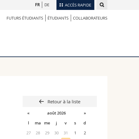
FR
DE
ACCÈS RAPIDE
FUTURS ÉTUDIANTS
ÉTUDIANTS
COLLABORATEURS
Annuaire du personnel
Plan d'accès
nts
Bibliothèques
Webmail
rs
Programme des cours
MyUnifr
Retour à la liste
«
août 2026
»
l
ma
me
j
v
s
d
27
28
29
30
31
1
2