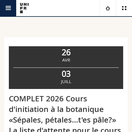
Agenda
Université
Facultés
Etudes
26
Vous êtes
Campus
Théologie
AVR
03
Recherche
Ressources
Droit
Futurs étudiants
JUILL
Université
Sciences économiques et sociales et management
Etudiants
Annuaire du personnel
COMPLET 2026 Cours
Formation continue
Lettres et sciences humaines
Médias
Plan d'accès
d'initiation à la botanique
«Sépales, pétales...t'es pâle?»
Sciences de l'éducation et de la formation
Chercheurs
Bibliothèques
La liste d'attente pour le cours