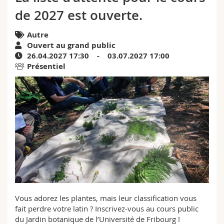
Sciences et médecine
Collaborateurs
Webmail
de 2027 est ouverte.
Interfacultaire
Doctorants
Autre
Programme des cours
Ouvert au grand public
26.04.2027 17:30 - 03.07.2027 17:00
MyUnifr
Présentiel
Vous adorez les plantes, mais leur classification vous
fait perdre votre latin ? Inscrivez-vous au cours public
du Jardin botanique de l’Université de Fribourg !