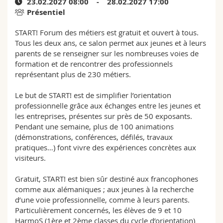
23.02.2027 08:00 - 28.02.2027 17:00
Sciences et médecine
Collaborateurs
Webmail
Présentiel
START! Forum des métiers est gratuit et ouvert à tous.
Interfacultaire
Doctorants
Programme des cours
Tous les deux ans, ce salon permet aux jeunes et à leurs
parents de se renseigner sur les nombreuses voies de
MyUnifr
formation et de rencontrer des professionnels
représentant plus de 230 métiers.
Le but de START! est de simplifier l’orientation
professionnelle grâce aux échanges entre les jeunes et
les entreprises, présentes sur près de 50 exposants.
Pendant une semaine, plus de 100 animations
(démonstrations, conférences, défilés, travaux
pratiques…) font vivre des expériences concrètes aux
visiteurs.
Gratuit, START! est bien sûr destiné aux francophones
comme aux alémaniques ; aux jeunes à la recherche
d’une voie professionnelle, comme à leurs parents.
Particulièrement concernés, les élèves de 9 et 10
HarmoS (1ère et 2ème classes du cycle d’orientation)