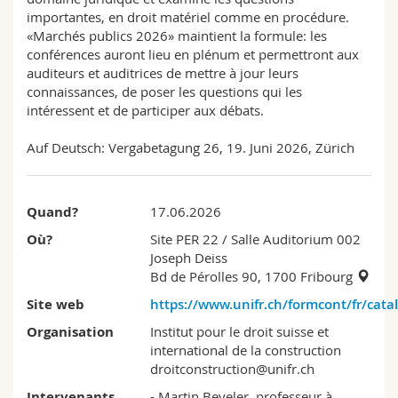
Sciences et médecine
Collaborateurs
Webmail
importantes, en droit matériel comme en procédure.
«Marchés publics 2026» maintient la formule: les
conférences auront lieu en plénum et permettront aux
Interfacultaire
Doctorants
Programme des cours
auditeurs et auditrices de mettre à jour leurs
connaissances, de poser les questions qui les
MyUnifr
intéressent et de participer aux débats.
Auf Deutsch: Vergabetagung 26, 19. Juni 2026, Zürich
Quand?
17.06.2026
Où?
Site PER 22
/ Salle Auditorium 002
Joseph Deiss
Bd de Pérolles 90, 1700 Fribourg
Site web
https://www.unifr.ch/formcont/fr/cat
Organisation
Institut pour le droit suisse et
international de la construction
droitconstruction@unifr.ch
Intervenants
- Martin Beyeler, professeur à