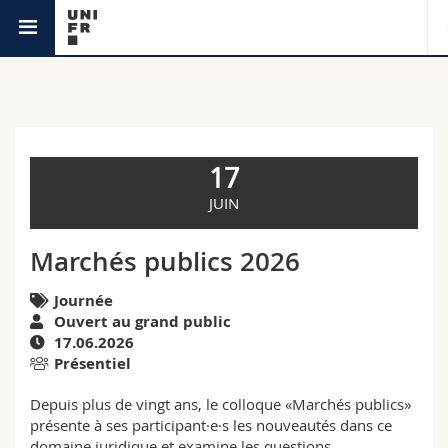
Agenda
Université
Facultés
Etudes
17
Vous êtes
Campus
Théologie
JUIN
Recherche
Ressources
Droit
Futurs étudiants
Marchés publics 2026
Université
Sciences économiques et sociales et management
Journée
Etudiants
Annuaire du personnel
Ouvert au grand public
17.06.2026
Formation continue
Lettres et sciences humaines
Médias
Plan d'accès
Présentiel
Depuis plus de vingt ans, le colloque «Marchés publics»
Sciences de l'éducation et de la formation
Chercheurs
Bibliothèques
présente à ses participant·e·s les nouveautés dans ce
domaine juridique et examine les questions