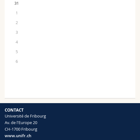
31
1
2
3
4
5
6
CONTACT
Université de Fribourg
Av. de l'Europe 20
CH-1700 Fribourg
www.unifr.ch