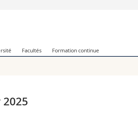
Vous êtes
Futurs étudia
Etudiants
conomiques et sociales et management
Médias
rsité
Facultés
Formation continue
 sciences humaines
Chercheurs
 l'éducation et de la formation
Collaborateu
t médecine
Doctorants
aire
 2025