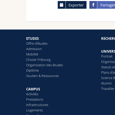
Exporter
Partage
ETUDES
RECHER
Offre d'études
Admission
UNIVERS
Mobilité
Portrait
Choisir Fribourg
Organisa
Organisation des études
Statuts e
Diplôme
Plans d'a
Soutien & Ressources
Science &
Alumni
Travailler
CAMPUS
Activités
Prestations
Infrastructures
Logements