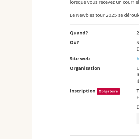
lorsque vous recevez un courriel 
Le Newbies tour 2025 se déroule
Quand?
2
Où?
S
D
Site web
Organisation
D
i
Inscription
T
Obligatoire
D