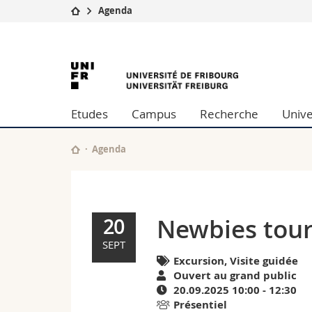
Agenda
Université
Facultés
Newbies
Etudes
Théologie
Campus
Droit
tour
Recherche
Sciences é
Etudes
Campus
Recherche
Unive
Université
Lettres et
2025
Formation continue
Sciences de
Sciences e
Agenda
|
Interfacult
Agenda
de
Newbies tour
20
l'University
SEPT
Excursion, Visite guidée
of
Ouvert au grand public
20.09.2025 10:00 - 12:30
Fribourg
Présentiel