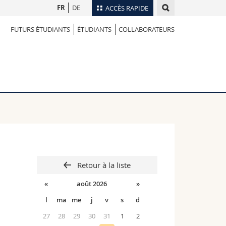
FR
DE
ACCÈS RAPIDE
FUTURS ÉTUDIANTS
ÉTUDIANTS
COLLABORATEURS
Annuaire du personnel
Plan d'accès
nts
Bibliothèques
Webmail
rs
Programme des cours
MyUnifr
Retour à la liste
«
août 2026
»
l
ma
me
j
v
s
d
27
28
29
30
31
1
2