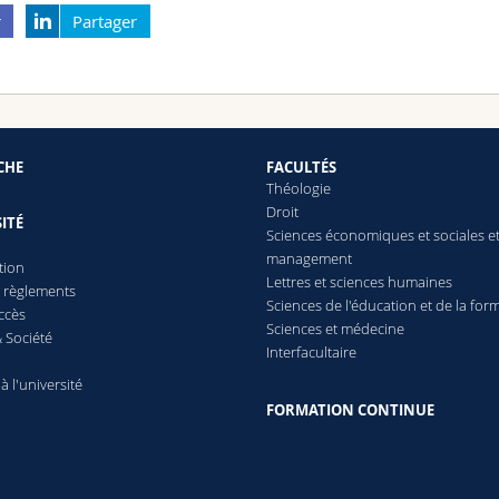
r
Partager
CHE
FACULTÉS
Théologie
Droit
ITÉ
Sciences économiques et sociales e
management
tion
Lettres
et sciences humaines
t règlements
Sciences de l'éducation et de la for
ccès
Sciences et médecine
 Société
Interfacultaire
 à l'université
FORMATION CONTINUE