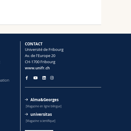
CONTACT
Université de Fribourg
Av. de l'Europe 20
t
CH-1700 Fribourg
www.unifr.ch
mation
Alma&Georges
[Magazine en ligne bilingue]
universitas
[Magazine scientifique]