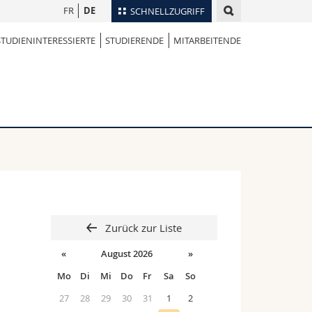
FR
DE
SCHNELLZUGRIFF
STUDIENINTERESSIERTE
STUDIERENDE
MITARBEITENDE
für
Personenverzeichnis
Ortsplan
te
Bibliotheken
Webmail
Vorlesungsverzeichnis
MyUnifr
Zurück zur Liste
«
August 2026
»
Mo
Di
Mi
Do
Fr
Sa
So
27
28
29
30
31
1
2