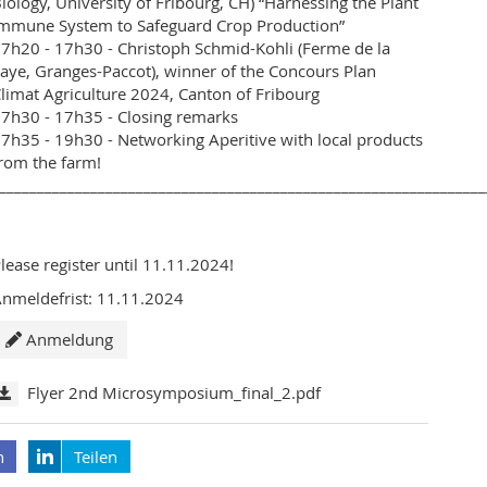
iology, University of Fribourg, CH) “Harnessing the Plant
mmune System to Safeguard Crop Production”
7h20 - 17h30 - Christoph Schmid-Kohli (Ferme de la
aye, Granges-Paccot), winner of the Concours Plan
limat Agriculture 2024, Canton of Fribourg
7h30 - 17h35 - Closing remarks
7h35 - 19h30 - Networking Aperitive with local products
rom the farm!
________________________________________________________________
lease register until 11.11.2024!
nmeldefrist: 11.11.2024
Anmeldung
Flyer 2nd Microsymposium_final_2.pdf
n
Teilen