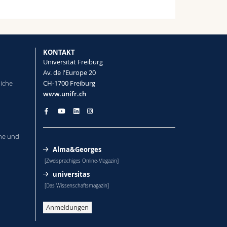
KONTAKT
Universität Freiburg
Av. de l'Europe 20
liche
CH-1700 Freiburg
www.unifr.ch
he und
Alma&Georges
[Zweisprachiges Online-Magazin]
universitas
[Das Wissenschaftsmagazin]
Anmeldungen