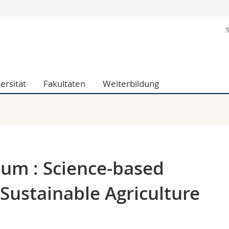
Informationen 
ak.
Studieninteressier
aftliche Fak.
Studierende
d Sozialwissenschaftliche Fak.
Medien
ersität
Fakultäten
Weiterbildung
Fak.
Forschende
ungs- und Bildungswissenschaften
Mitarbeitende
 Med. Fak.
Doktorierende
um : Science-based
 Sustainable Agriculture