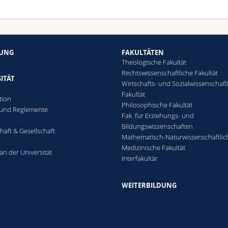
HUNG
FAKULTÄTEN
Theologische Fakultät
Rechtswissenschaftliche Fakultät
ITÄT
Wirtschafts- und Sozialwissenschaft
Fakultät
tion
Philosophische Fakultät
 und Reglemente
Fak. für Erziehungs- und
n
Bildungswissenschaften
haft & Gesellschaft
Mathematisch-Naturwissenschaftlic
Medizinische Fakultät
an der Universität
Interfakultär
WEITERBILDUNG