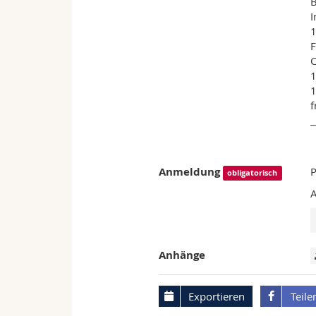
B
I
1
F
C
1
1
f
_
Anmeldung
P
obligatorisch
A
Anhänge
Exportieren
Teile