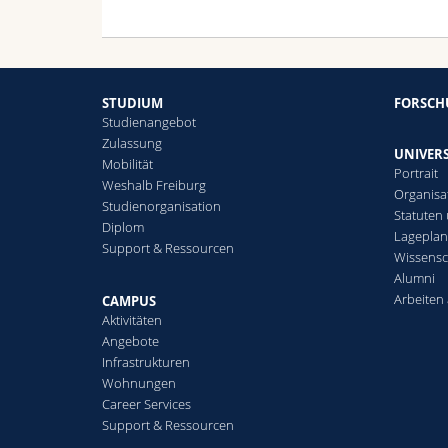
STUDIUM
FORSC
Studienangebot
Zulassung
UNIVERS
Mobilität
Portrait
Weshalb Freiburg
Organisa
Studienorganisation
Statuten
Diplom
Lagepla
Support & Ressourcen
Wissensc
Alumni
Arbeiten 
CAMPUS
Aktivitäten
Angebote
Infrastrukturen
Wohnungen
Career Services
Support & Ressourcen