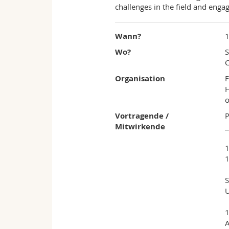
challenges in the field and enga
Wann?
1
Wo?
S
Organisation
F
o
Vortragende /
Mitwirkende
_
1
1
S
U
1
A